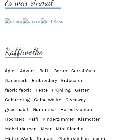
Es war einmal …
Kaffiwolke
Äpfel
Advent
Batti
Berlin
Carrot Cake
Dänemark
Embroidery
Erdbeeren
fabric fabric
Feste
Frühling
Garten
Geburtstag
Gelbe Wolke
Giveaway
good habit
Gummibär
Herbstklopfen
Hochzeit
Kaffi
Kinderzimmer
Klamotten
Möbel räumen
Meer
Mini Blondie
Muffin Week
Neujahr
Pfefferkuchen
poem