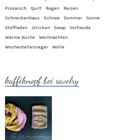
Prosaisch
Quilt
Regen
Reisen
Schneckenhaus
Schnee
Sommer
Sonne
Stoffladen
stricken
Swap
Vorfreude
Warme Küche
Weihnachten
Wochentellersieger
Wolle
kaffiknopf bei ravelry