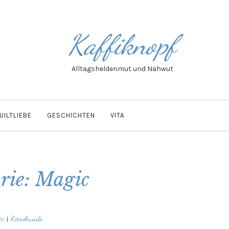
Kaffiknopf
Alltagsheldenmut und Nähwut
UILTLIEBE
GESCHICHTEN
VITA
rie: Magic
ic
|
Reisekunde