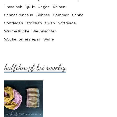
Prosaisch
Quilt
Regen
Reisen
Schneckenhaus
Schnee
Sommer
Sonne
Stoffladen
stricken
Swap
Vorfreude
Warme Küche
Weihnachten
Wochentellersieger
Wolle
kaffiknopf bei ravelry