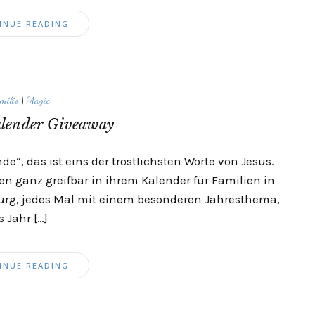
INUE READING
milie
|
Magic
alender Giveaway
de“, das ist eins der tröstlichsten Worte von Jesus.
en ganz greifbar in ihrem Kalender für Familien in
burg, jedes Mal mit einem besonderen Jahresthema,
 Jahr […]
INUE READING