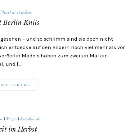
|
Maschen stricken
t Berlin Knits
hgesehen – und so schlimm sind sie doch nicht
 ich entdecke auf den Bildern noch viel mehr als vor
verBerlin Mädels haben zum zweiten Mal ein
al; und […]
INUE READING
en
|
Magic
|
Reisekunde
it im Herbst