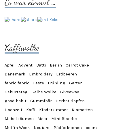
Es war einmal …
Kaffiwolke
Äpfel
Advent
Batti
Berlin
Carrot Cake
Dänemark
Embroidery
Erdbeeren
fabric fabric
Feste
Frühling
Garten
Geburtstag
Gelbe Wolke
Giveaway
good habit
Gummibär
Herbstklopfen
Hochzeit
Kaffi
Kinderzimmer
Klamotten
Möbel räumen
Meer
Mini Blondie
Muffin Week
Neujahr
Pfefferkuchen
poem