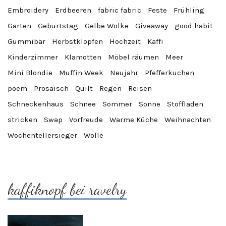
Embroidery
Erdbeeren
fabric fabric
Feste
Frühling
Garten
Geburtstag
Gelbe Wolke
Giveaway
good habit
Gummibär
Herbstklopfen
Hochzeit
Kaffi
Kinderzimmer
Klamotten
Möbel räumen
Meer
Mini Blondie
Muffin Week
Neujahr
Pfefferkuchen
poem
Prosaisch
Quilt
Regen
Reisen
Schneckenhaus
Schnee
Sommer
Sonne
Stoffladen
stricken
Swap
Vorfreude
Warme Küche
Weihnachten
Wochentellersieger
Wolle
kaffiknopf bei ravelry