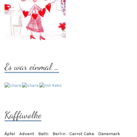
Es war einmal …
Kaffiwolke
Äpfel
Advent
Batti
Berlin
Carrot Cake
Dänemark