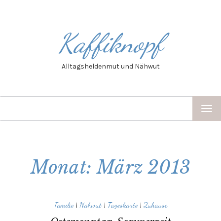
Kaffiknopf
Alltagsheldenmut und Nähwut
TOG
NAV
Monat: März 2013
Familie
|
Nähwut
|
Tageskarte
|
Zuhause