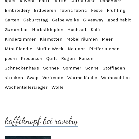
Äpfel
Advent
Batti
Berlin
Carrot Cake
Dänemark
Embroidery
Erdbeeren
fabric fabric
Feste
Frühling
Garten
Geburtstag
Gelbe Wolke
Giveaway
good habit
Gummibär
Herbstklopfen
Hochzeit
Kaffi
Kinderzimmer
Klamotten
Möbel räumen
Meer
Mini Blondie
Muffin Week
Neujahr
Pfefferkuchen
poem
Prosaisch
Quilt
Regen
Reisen
Schneckenhaus
Schnee
Sommer
Sonne
Stoffladen
stricken
Swap
Vorfreude
Warme Küche
Weihnachten
Wochentellersieger
Wolle
kaffiknopf bei ravelry