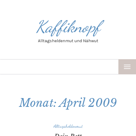
Kaffiknopf
Alltagsheldenmut und Nähwut
TOG
NAV
Monat: April 2009
Alltagsheldenmut