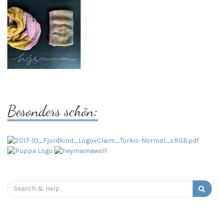
Besonders schön:
Search
for: