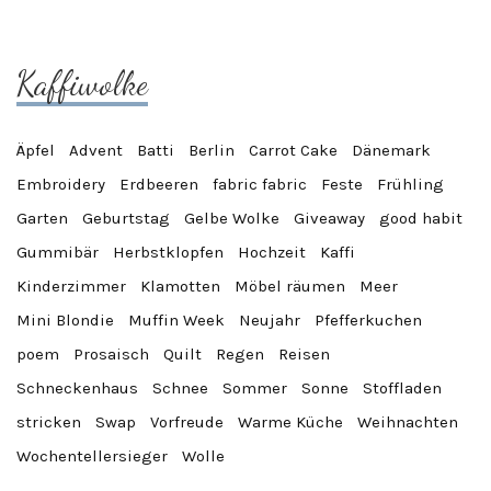
Kaffiwolke
Äpfel
Advent
Batti
Berlin
Carrot Cake
Dänemark
Embroidery
Erdbeeren
fabric fabric
Feste
Frühling
Garten
Geburtstag
Gelbe Wolke
Giveaway
good habit
Gummibär
Herbstklopfen
Hochzeit
Kaffi
Kinderzimmer
Klamotten
Möbel räumen
Meer
Mini Blondie
Muffin Week
Neujahr
Pfefferkuchen
poem
Prosaisch
Quilt
Regen
Reisen
Schneckenhaus
Schnee
Sommer
Sonne
Stoffladen
stricken
Swap
Vorfreude
Warme Küche
Weihnachten
Wochentellersieger
Wolle