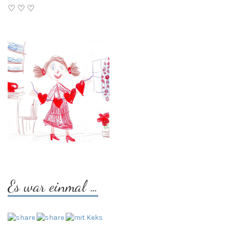
♡ ♡ ♡
Es war einmal …