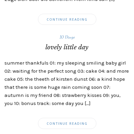
CONTINUE READING
10 Dinge
lovely little day
summer thankfuls 01: my sleeping smiling baby girl
02: waiting for the perfect song 03: cake 04: and more
cake 05: the theeth of kirsten dunst 06: a kind hope
that there is some huge rain coming soon 07:
autumn is my friend 08: strawberry kisses 09: you,
you 10: bonus track: some day you […]
CONTINUE READING