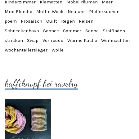
Kinderzimmer
Klamotten
Möbel räumen
Meer
Mini Blondie
Muffin Week
Neujahr
Pfefferkuchen
poem
Prosaisch
Quilt
Regen
Reisen
Schneckenhaus
Schnee
Sommer
Sonne
Stoffladen
stricken
Swap
Vorfreude
Warme Küche
Weihnachten
Wochentellersieger
Wolle
kaffiknopf bei ravelry