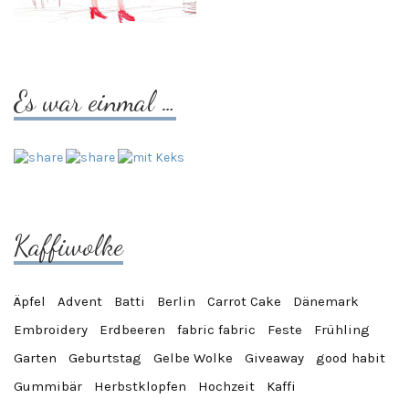
Es war einmal …
Kaffiwolke
Äpfel
Advent
Batti
Berlin
Carrot Cake
Dänemark
Embroidery
Erdbeeren
fabric fabric
Feste
Frühling
Garten
Geburtstag
Gelbe Wolke
Giveaway
good habit
Gummibär
Herbstklopfen
Hochzeit
Kaffi