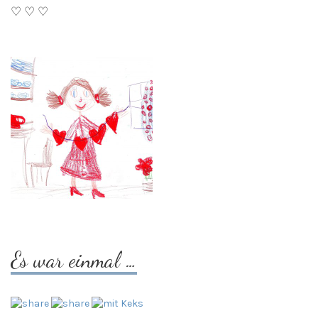
♡ ♡ ♡
Es war einmal …