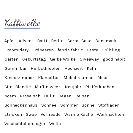
Kaffiwolke
Äpfel
Advent
Batti
Berlin
Carrot Cake
Dänemark
Embroidery
Erdbeeren
fabric fabric
Feste
Frühling
Garten
Geburtstag
Gelbe Wolke
Giveaway
good habit
Gummibär
Herbstklopfen
Hochzeit
Kaffi
Kinderzimmer
Klamotten
Möbel räumen
Meer
Mini Blondie
Muffin Week
Neujahr
Pfefferkuchen
poem
Prosaisch
Quilt
Regen
Reisen
Schneckenhaus
Schnee
Sommer
Sonne
Stoffladen
stricken
Swap
Vorfreude
Warme Küche
Weihnachten
Wochentellersieger
Wolle