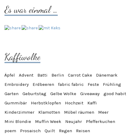
Es war einmal …
Kaffiwolke
Äpfel
Advent
Batti
Berlin
Carrot Cake
Dänemark
Embroidery
Erdbeeren
fabric fabric
Feste
Frühling
Garten
Geburtstag
Gelbe Wolke
Giveaway
good habit
Gummibär
Herbstklopfen
Hochzeit
Kaffi
Kinderzimmer
Klamotten
Möbel räumen
Meer
Mini Blondie
Muffin Week
Neujahr
Pfefferkuchen
poem
Prosaisch
Quilt
Regen
Reisen