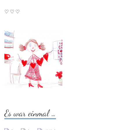
♡ ♡ ♡
Es war einmal …