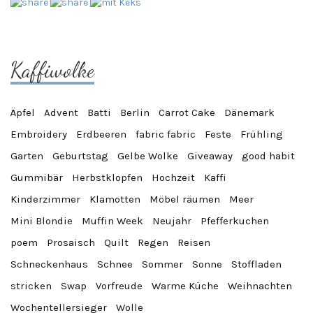
Kaffiwolke
Äpfel
Advent
Batti
Berlin
Carrot Cake
Dänemark
Embroidery
Erdbeeren
fabric fabric
Feste
Frühling
Garten
Geburtstag
Gelbe Wolke
Giveaway
good habit
Gummibär
Herbstklopfen
Hochzeit
Kaffi
Kinderzimmer
Klamotten
Möbel räumen
Meer
Mini Blondie
Muffin Week
Neujahr
Pfefferkuchen
poem
Prosaisch
Quilt
Regen
Reisen
Schneckenhaus
Schnee
Sommer
Sonne
Stoffladen
stricken
Swap
Vorfreude
Warme Küche
Weihnachten
Wochentellersieger
Wolle