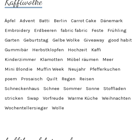
Kaffiwolke
Äpfel
Advent
Batti
Berlin
Carrot Cake
Dänemark
Embroidery
Erdbeeren
fabric fabric
Feste
Frühling
Garten
Geburtstag
Gelbe Wolke
Giveaway
good habit
Gummibär
Herbstklopfen
Hochzeit
Kaffi
Kinderzimmer
Klamotten
Möbel räumen
Meer
Mini Blondie
Muffin Week
Neujahr
Pfefferkuchen
poem
Prosaisch
Quilt
Regen
Reisen
Schneckenhaus
Schnee
Sommer
Sonne
Stoffladen
stricken
Swap
Vorfreude
Warme Küche
Weihnachten
Wochentellersieger
Wolle