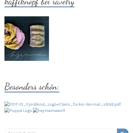
kaffiknopf bei ravelry
Besonders schön:
Search