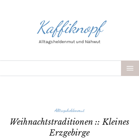
Kaffiknopf
Alltagsheldenmut und Nähwut
TOG
NAV
Alltagsheldenmut
Weihnachtstraditionen :: Kleines
Erzgebirge