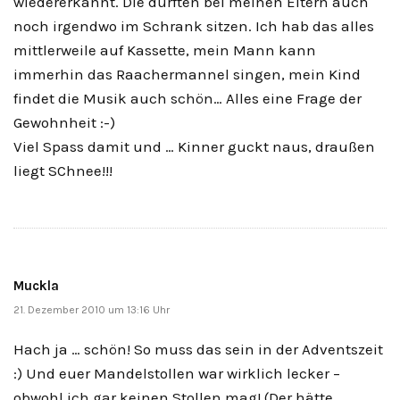
wiedererkannt. Die dürften bei meinen Eltern auch
noch irgendwo im Schrank sitzen. Ich hab das alles
mittlerweile auf Kassette, mein Mann kann
immerhin das Raachermannel singen, mein Kind
findet die Musik auch schön… Alles eine Frage der
Gewohnheit :-)
Viel Spass damit und … Kinner guckt naus, draußen
liegt SChnee!!!
Muckla
21. Dezember 2010 um 13:16 Uhr
Hach ja … schön! So muss das sein in der Adventszeit
:) Und euer Mandelstollen war wirklich lecker –
obwohl ich gar keinen Stollen mag! (Der hätte