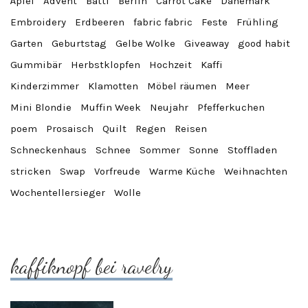
Äpfel
Advent
Batti
Berlin
Carrot Cake
Dänemark
Embroidery
Erdbeeren
fabric fabric
Feste
Frühling
Garten
Geburtstag
Gelbe Wolke
Giveaway
good habit
Gummibär
Herbstklopfen
Hochzeit
Kaffi
Kinderzimmer
Klamotten
Möbel räumen
Meer
Mini Blondie
Muffin Week
Neujahr
Pfefferkuchen
poem
Prosaisch
Quilt
Regen
Reisen
Schneckenhaus
Schnee
Sommer
Sonne
Stoffladen
stricken
Swap
Vorfreude
Warme Küche
Weihnachten
Wochentellersieger
Wolle
kaffiknopf bei ravelry