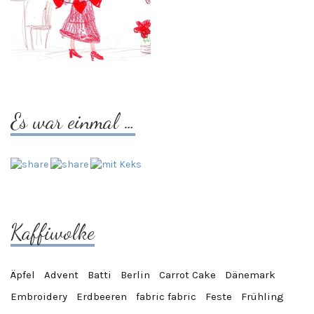
Es war einmal …
Kaffiwolke
Äpfel
Advent
Batti
Berlin
Carrot Cake
Dänemark
Embroidery
Erdbeeren
fabric fabric
Feste
Frühling