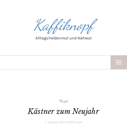
Kaffiknopf
Alltagsheldenmut und Nähwut
TOG
NAV
Magic
Kästner zum Neujahr
1. Januar 2011
Kaffiknopf