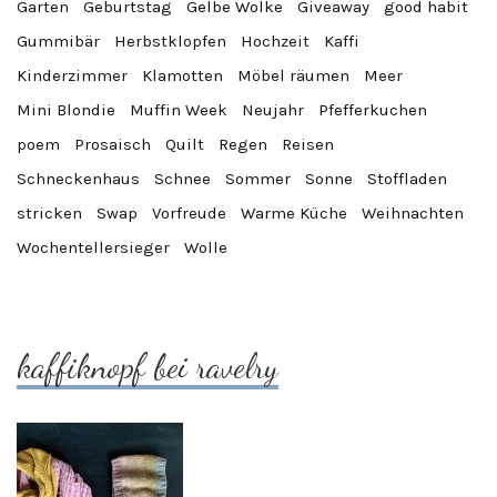
Garten
Geburtstag
Gelbe Wolke
Giveaway
good habit
Gummibär
Herbstklopfen
Hochzeit
Kaffi
Kinderzimmer
Klamotten
Möbel räumen
Meer
Mini Blondie
Muffin Week
Neujahr
Pfefferkuchen
poem
Prosaisch
Quilt
Regen
Reisen
Schneckenhaus
Schnee
Sommer
Sonne
Stoffladen
stricken
Swap
Vorfreude
Warme Küche
Weihnachten
Wochentellersieger
Wolle
kaffiknopf bei ravelry