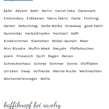
Äpfel
Advent
Batti
Berlin
Carrot Cake
Dänemark
Embroidery
Erdbeeren
fabric fabric
Feste
Frühling
Garten
Geburtstag
Gelbe Wolke
Giveaway
good habit
Gummibär
Herbstklopfen
Hochzeit
Kaffi
Kinderzimmer
Klamotten
Möbel räumen
Meer
Mini Blondie
Muffin Week
Neujahr
Pfefferkuchen
poem
Prosaisch
Quilt
Regen
Reisen
Schneckenhaus
Schnee
Sommer
Sonne
Stoffladen
stricken
Swap
Vorfreude
Warme Küche
Weihnachten
Wochentellersieger
Wolle
kaffiknopf bei ravelry