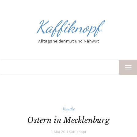
Kaffiknopf
Alltagsheldenmut und Nähwut
TOG
NAV
Familie
Ostern in Mecklenburg
1. Mai 2011
Kaffiknopf