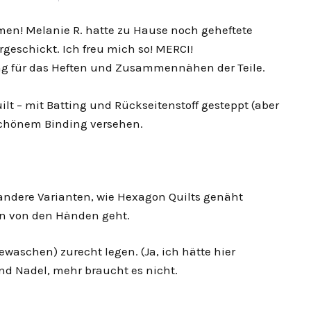
men! Melanie R. hatte zu Hause noch geheftete
geschickt. Ich freu mich so! MERCI!
ung für das Heften und Zusammennähen der Teile.
uilt – mit Batting und Rückseitenstoff gesteppt (aber
chönem Binding versehen.
 andere Varianten, wie Hexagon Quilts genäht
en von den Händen geht.
ewaschen) zurecht legen. (Ja, ich hätte hier
nd Nadel, mehr braucht es nicht.