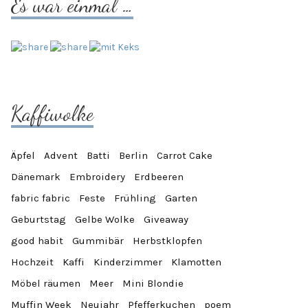
Es war einmal …
Kaffiwolke
Äpfel
Advent
Batti
Berlin
Carrot Cake
Dänemark
Embroidery
Erdbeeren
fabric fabric
Feste
Frühling
Garten
Geburtstag
Gelbe Wolke
Giveaway
good habit
Gummibär
Herbstklopfen
Hochzeit
Kaffi
Kinderzimmer
Klamotten
Möbel räumen
Meer
Mini Blondie
Muffin Week
Neujahr
Pfefferkuchen
poem