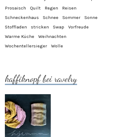
Prosaisch
Quilt
Regen
Reisen
Schneckenhaus
Schnee
Sommer
Sonne
Stoffladen
stricken
Swap
Vorfreude
Warme Küche
Weihnachten
Wochentellersieger
Wolle
kaffiknopf bei ravelry