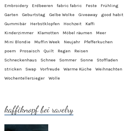
Embroidery
Erdbeeren
fabric fabric
Feste
Frühling
Garten
Geburtstag
Gelbe Wolke
Giveaway
good habit
Gummibär
Herbstklopfen
Hochzeit
Kaffi
Kinderzimmer
Klamotten
Möbel räumen
Meer
Mini Blondie
Muffin Week
Neujahr
Pfefferkuchen
poem
Prosaisch
Quilt
Regen
Reisen
Schneckenhaus
Schnee
Sommer
Sonne
Stoffladen
stricken
Swap
Vorfreude
Warme Küche
Weihnachten
Wochentellersieger
Wolle
kaffiknopf bei ravelry