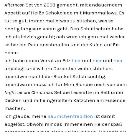
Afternoon
Set von 2008 gemacht, mit andauerndem
Appetit auf Heiße Schokolade mit Marshmallows. Es
tut so gut, immer mal etwas zu stitchen, was so
richtig langsam voran geht. Den Schlittschuh habe
ich als letztes genäht; ach würd ich gern mal wieder
selber ein Paar anschnallen und die Kufen auf Eis
hören.
Ich habe einen Vorrat an Filz
hier
und
hier
und
hier
angelegt und will im Dezember weiter stitchen.
Irgendwie macht der Blanket Stitch süchtig.
Irgendwann muss ich für Mini Blondie noch von dem
Night before Christmas
Set die Leseratte im Bett unter
Decken und mit eingerolltem Kätzchen am Fußende
machen.
Ich glaube, meine
Bäumchentradition
ist damit
abgelöst. Obwohl mir das immer einen Heidenspaß
gemacht hat, einen Tisch voll zu nähen. (Aber als die