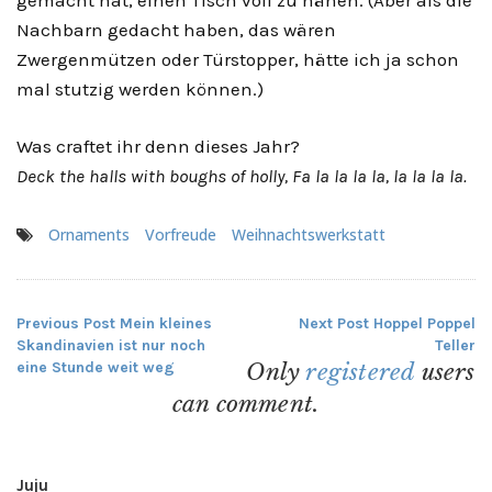
Nachbarn gedacht haben, das wären
Zwergenmützen oder Türstopper, hätte ich ja schon
mal stutzig werden können.)
Was craftet ihr denn dieses Jahr?
Deck the halls with boughs of holly, Fa la la la la, la la la la.
Ornaments
Vorfreude
Weihnachtswerkstatt
Previous Post
Mein kleines
Next Post
Hoppel Poppel
Beitragsnavigation
Skandinavien ist nur noch
Teller
eine Stunde weit weg
Only
registered
users
can comment.
Juju