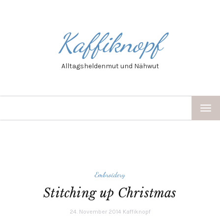
Kaffiknopf
Alltagsheldenmut und Nähwut
TOG
NAV
Embroidery
Stitching up Christmas
24. November 2014
Kaffiknopf