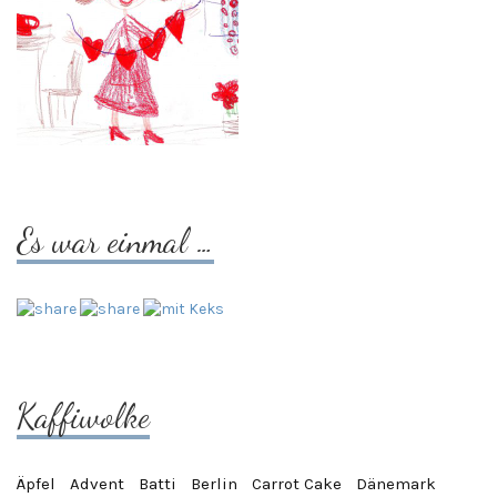
Es war einmal …
Kaffiwolke
Äpfel
Advent
Batti
Berlin
Carrot Cake
Dänemark