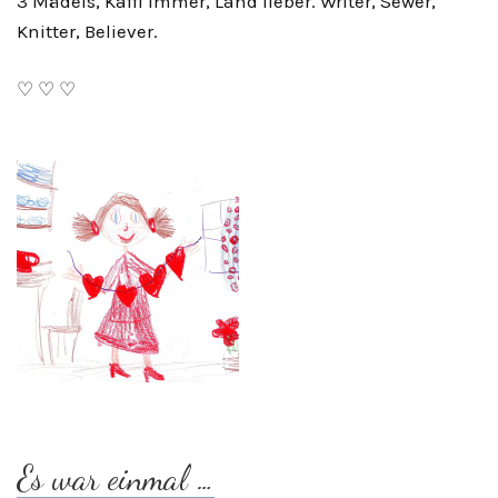
3 Mädels, Kaffi immer, Land lieber. Writer, Sewer,
Knitter, Believer.
♡ ♡ ♡
Es war einmal …