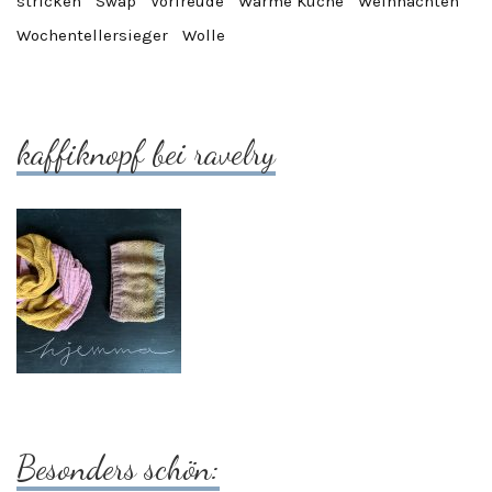
stricken
Swap
Vorfreude
Warme Küche
Weihnachten
Wochentellersieger
Wolle
kaffiknopf bei ravelry
Besonders schön: