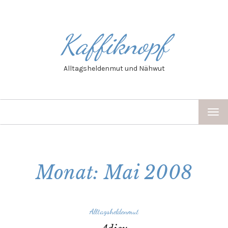
Kaffiknopf
Alltagsheldenmut und Nähwut
TOG
NAV
Monat: Mai 2008
Alltagsheldenmut