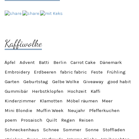
Kaffiwolke
Äpfel
Advent
Batti
Berlin
Carrot Cake
Dänemark
Embroidery
Erdbeeren
fabric fabric
Feste
Frühling
Garten
Geburtstag
Gelbe Wolke
Giveaway
good habit
Gummibär
Herbstklopfen
Hochzeit
Kaffi
Kinderzimmer
Klamotten
Möbel räumen
Meer
Mini Blondie
Muffin Week
Neujahr
Pfefferkuchen
poem
Prosaisch
Quilt
Regen
Reisen
Schneckenhaus
Schnee
Sommer
Sonne
Stoffladen