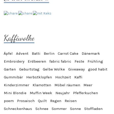
Kaffiwolke
Äpfel
Advent
Batti
Berlin
Carrot Cake
Dänemark
Embroidery
Erdbeeren
fabric fabric
Feste
Frühling
Garten
Geburtstag
Gelbe Wolke
Giveaway
good habit
Gummibär
Herbstklopfen
Hochzeit
Kaffi
Kinderzimmer
Klamotten
Möbel räumen
Meer
Mini Blondie
Muffin Week
Neujahr
Pfefferkuchen
poem
Prosaisch
Quilt
Regen
Reisen
Schneckenhaus
Schnee
Sommer
Sonne
Stoffladen