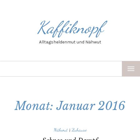
Kaffiknopf
Alltagsheldenmut und Nähwut
TOG
NAV
Monat: Januar 2016
Nähwut
|
Zuhause