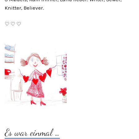
Knitter, Believer.
♡ ♡ ♡
Es war einmal …