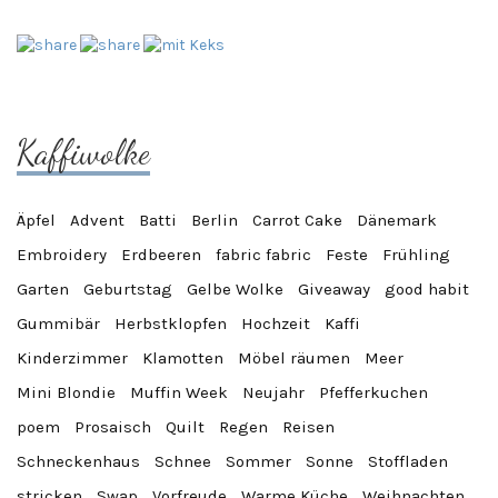
Kaffiwolke
Äpfel
Advent
Batti
Berlin
Carrot Cake
Dänemark
Embroidery
Erdbeeren
fabric fabric
Feste
Frühling
Garten
Geburtstag
Gelbe Wolke
Giveaway
good habit
Gummibär
Herbstklopfen
Hochzeit
Kaffi
Kinderzimmer
Klamotten
Möbel räumen
Meer
Mini Blondie
Muffin Week
Neujahr
Pfefferkuchen
poem
Prosaisch
Quilt
Regen
Reisen
Schneckenhaus
Schnee
Sommer
Sonne
Stoffladen
stricken
Swap
Vorfreude
Warme Küche
Weihnachten