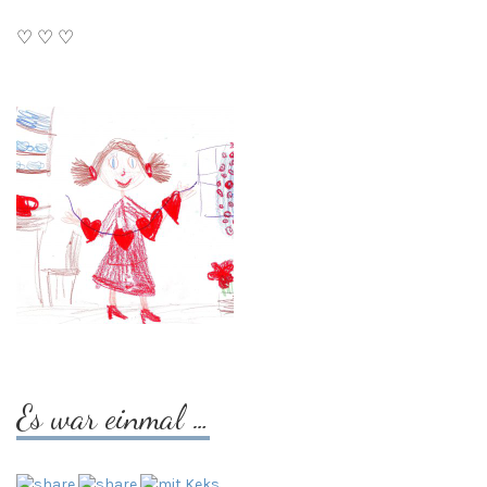
♡ ♡ ♡
Es war einmal …