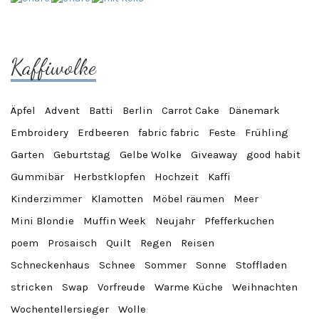
Kaffiwolke
Äpfel
Advent
Batti
Berlin
Carrot Cake
Dänemark
Embroidery
Erdbeeren
fabric fabric
Feste
Frühling
Garten
Geburtstag
Gelbe Wolke
Giveaway
good habit
Gummibär
Herbstklopfen
Hochzeit
Kaffi
Kinderzimmer
Klamotten
Möbel räumen
Meer
Mini Blondie
Muffin Week
Neujahr
Pfefferkuchen
poem
Prosaisch
Quilt
Regen
Reisen
Schneckenhaus
Schnee
Sommer
Sonne
Stoffladen
stricken
Swap
Vorfreude
Warme Küche
Weihnachten
Wochentellersieger
Wolle