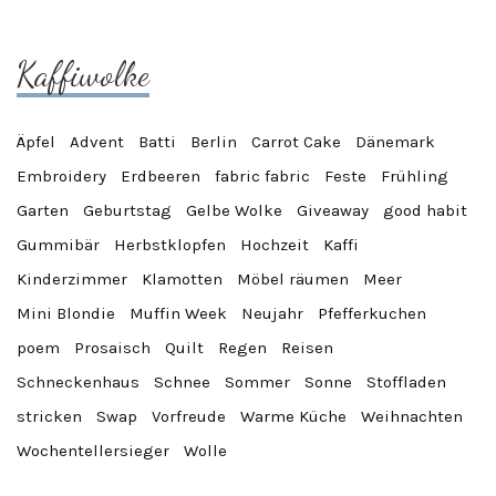
Kaffiwolke
Äpfel
Advent
Batti
Berlin
Carrot Cake
Dänemark
Embroidery
Erdbeeren
fabric fabric
Feste
Frühling
Garten
Geburtstag
Gelbe Wolke
Giveaway
good habit
Gummibär
Herbstklopfen
Hochzeit
Kaffi
Kinderzimmer
Klamotten
Möbel räumen
Meer
Mini Blondie
Muffin Week
Neujahr
Pfefferkuchen
poem
Prosaisch
Quilt
Regen
Reisen
Schneckenhaus
Schnee
Sommer
Sonne
Stoffladen
stricken
Swap
Vorfreude
Warme Küche
Weihnachten
Wochentellersieger
Wolle