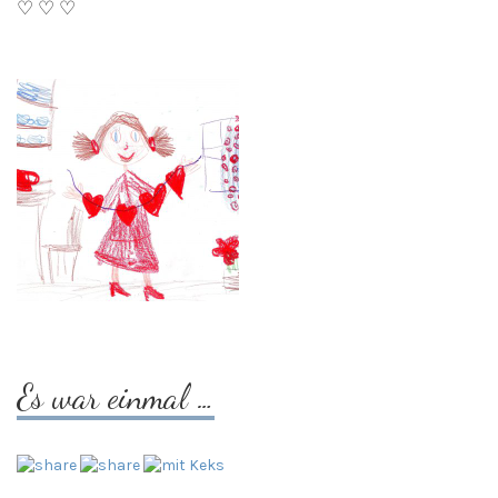
♡ ♡ ♡
Es war einmal …