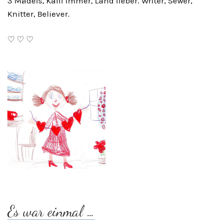
3 Mädels, Kaffi immer, Land lieber. Writer, Sewer,
Knitter, Believer.
♡ ♡ ♡
Es war einmal …