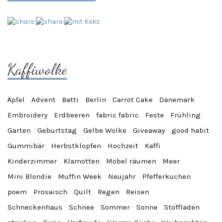
Kaffiwolke
Äpfel
Advent
Batti
Berlin
Carrot Cake
Dänemark
Embroidery
Erdbeeren
fabric fabric
Feste
Frühling
Garten
Geburtstag
Gelbe Wolke
Giveaway
good habit
Gummibär
Herbstklopfen
Hochzeit
Kaffi
Kinderzimmer
Klamotten
Möbel räumen
Meer
Mini Blondie
Muffin Week
Neujahr
Pfefferkuchen
poem
Prosaisch
Quilt
Regen
Reisen
Schneckenhaus
Schnee
Sommer
Sonne
Stoffladen