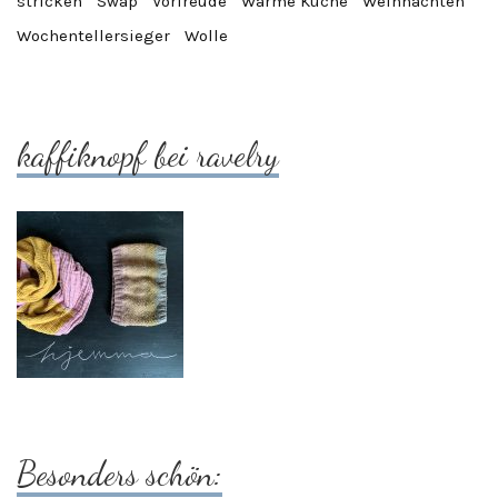
stricken
Swap
Vorfreude
Warme Küche
Weihnachten
Wochentellersieger
Wolle
kaffiknopf bei ravelry
Besonders schön: