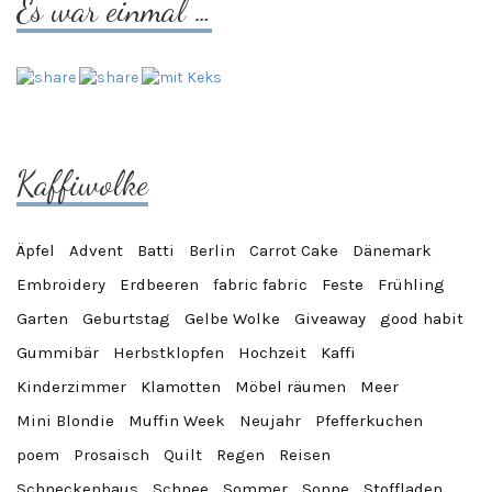
Es war einmal …
Kaffiwolke
Äpfel
Advent
Batti
Berlin
Carrot Cake
Dänemark
Embroidery
Erdbeeren
fabric fabric
Feste
Frühling
Garten
Geburtstag
Gelbe Wolke
Giveaway
good habit
Gummibär
Herbstklopfen
Hochzeit
Kaffi
Kinderzimmer
Klamotten
Möbel räumen
Meer
Mini Blondie
Muffin Week
Neujahr
Pfefferkuchen
poem
Prosaisch
Quilt
Regen
Reisen
Schneckenhaus
Schnee
Sommer
Sonne
Stoffladen