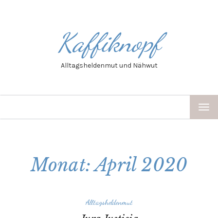
Kaffiknopf
Alltagsheldenmut und Nähwut
TOG
NAV
Monat: April 2020
Alltagsheldenmut