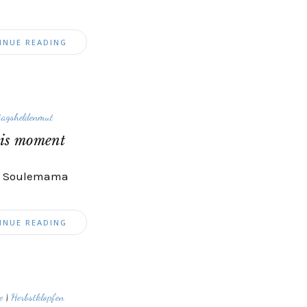
INUE READING
tagsheldenmut
this moment
von Soulemama
INUE READING
e
|
Herbstklopfen