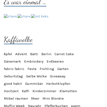
Es war einmal …
Kaffiwolke
Äpfel
Advent
Batti
Berlin
Carrot Cake
Dänemark
Embroidery
Erdbeeren
fabric fabric
Feste
Frühling
Garten
Geburtstag
Gelbe Wolke
Giveaway
good habit
Gummibär
Herbstklopfen
Hochzeit
Kaffi
Kinderzimmer
Klamotten
Möbel räumen
Meer
Mini Blondie
Muffin Week
Neujahr
Pfefferkuchen
poem