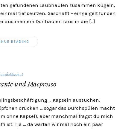
önsten gefundenen Laubhaufen zusammen kugeln,
inmal tief seufzen. Geschafft – eingeigelt für den
r aus meinem Dorfhaufen raus in die […]
INUE READING
tagsheldenmut
tante und Macpresso
eblingsbeschäftigung … Kapseln aussuchen,
öpfchen drücken … sogar das Durchspülen macht
aum ohne Kapsel), aber manchmal fragst du mich
i ist. Tja … da warten wir mal noch ein paar