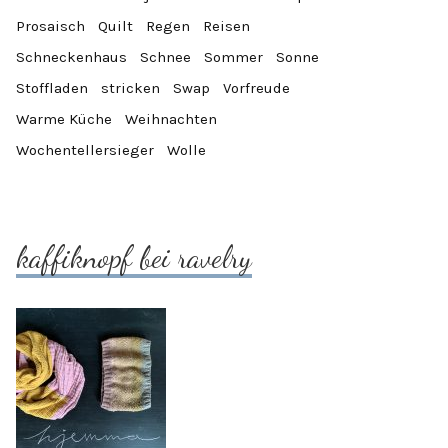
Prosaisch
Quilt
Regen
Reisen
Schneckenhaus
Schnee
Sommer
Sonne
Stoffladen
stricken
Swap
Vorfreude
Warme Küche
Weihnachten
Wochentellersieger
Wolle
kaffiknopf bei ravelry