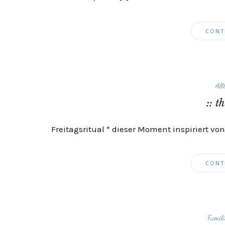
CONT
All
:: 
Freitagsritual * dieser Moment inspiriert 
CONT
Famili