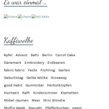
Es war einmal …
Kaffiwolke
Äpfel
Advent
Batti
Berlin
Carrot Cake
Dänemark
Embroidery
Erdbeeren
fabric fabric
Feste
Frühling
Garten
Geburtstag
Gelbe Wolke
Giveaway
good habit
Gummibär
Herbstklopfen
Hochzeit
Kaffi
Kinderzimmer
Klamotten
Möbel räumen
Meer
Mini Blondie
Muffin Week
Neujahr
Pfefferkuchen
poem