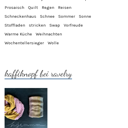
Prosaisch
Quilt
Regen
Reisen
Schneckenhaus
Schnee
Sommer
Sonne
Stoffladen
stricken
Swap
Vorfreude
Warme Küche
Weihnachten
Wochentellersieger
Wolle
kaffiknopf bei ravelry