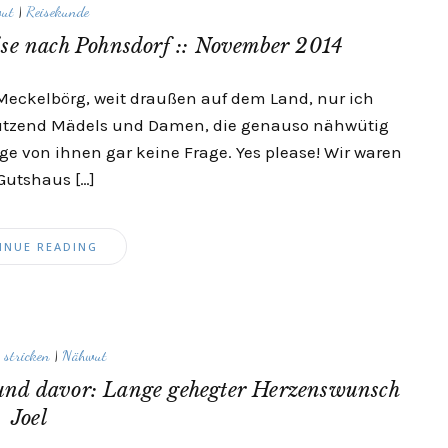
ut
|
Reisekunde
ise nach Pohnsdorf :: November 2014
eckelbörg, weit draußen auf dem Land, nur ich
tzend Mädels und Damen, die genauso nähwütig
ige von ihnen gar keine Frage. Yes please! Wir waren
Gutshaus […]
INUE READING
 stricken
|
Nähwut
 und davor: Lange gehegter Herzenswunsch
Joel