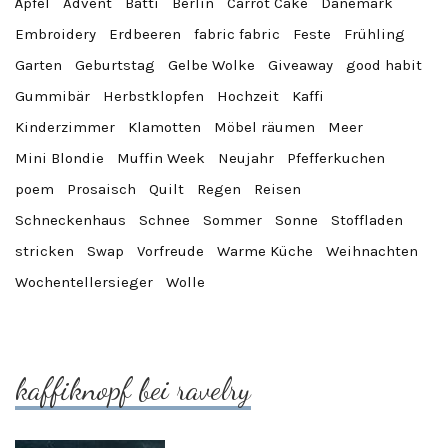
Äpfel
Advent
Batti
Berlin
Carrot Cake
Dänemark
Embroidery
Erdbeeren
fabric fabric
Feste
Frühling
Garten
Geburtstag
Gelbe Wolke
Giveaway
good habit
Gummibär
Herbstklopfen
Hochzeit
Kaffi
Kinderzimmer
Klamotten
Möbel räumen
Meer
Mini Blondie
Muffin Week
Neujahr
Pfefferkuchen
poem
Prosaisch
Quilt
Regen
Reisen
Schneckenhaus
Schnee
Sommer
Sonne
Stoffladen
stricken
Swap
Vorfreude
Warme Küche
Weihnachten
Wochentellersieger
Wolle
kaffiknopf bei ravelry