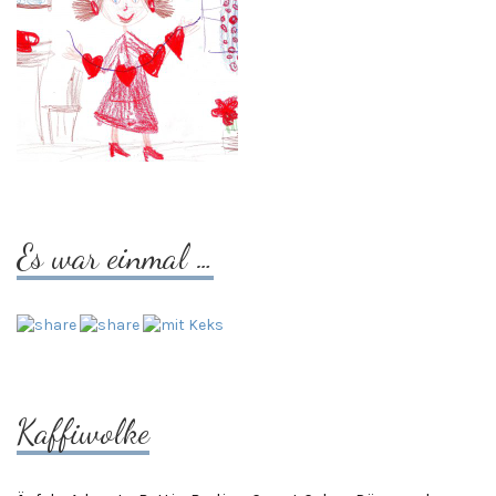
Es war einmal …
Kaffiwolke