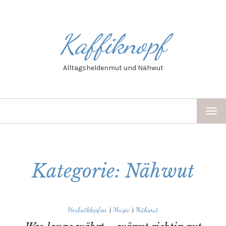
Kaffiknopf
Alltagsheldenmut und Nähwut
TOG
NAV
Kategorie: Nähwut
Herbstklopfen
|
Magic
|
Nähwut