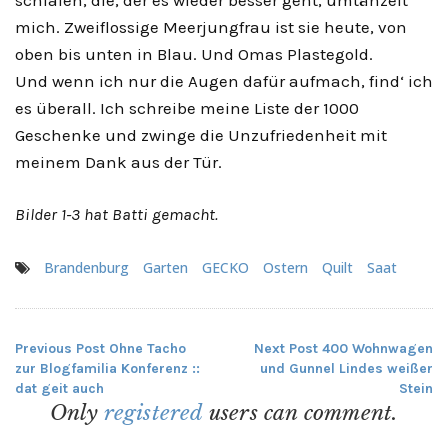
schlafen, die, der es wieder besser geht, umtänzelt
mich. Zweiflossige Meerjungfrau ist sie heute, von
oben bis unten in Blau. Und Omas Plastegold.
Und wenn ich nur die Augen dafür aufmach, find‘ ich
es überall. Ich schreibe meine Liste der 1000
Geschenke und zwinge die Unzufriedenheit mit
meinem Dank aus der Tür.
Bilder 1-3 hat Batti gemacht.
Brandenburg
Garten
GECKO
Ostern
Quilt
Saat
Previous Post
Ohne Tacho
Next Post
400 Wohnwagen
Beitragsnavigation
zur Blogfamilia Konferenz ::
und Gunnel Lindes weißer
dat geit auch
Stein
Only
registered
users can comment.