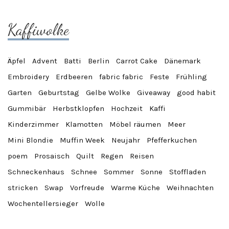
Kaffiwolke
Äpfel
Advent
Batti
Berlin
Carrot Cake
Dänemark
Embroidery
Erdbeeren
fabric fabric
Feste
Frühling
Garten
Geburtstag
Gelbe Wolke
Giveaway
good habit
Gummibär
Herbstklopfen
Hochzeit
Kaffi
Kinderzimmer
Klamotten
Möbel räumen
Meer
Mini Blondie
Muffin Week
Neujahr
Pfefferkuchen
poem
Prosaisch
Quilt
Regen
Reisen
Schneckenhaus
Schnee
Sommer
Sonne
Stoffladen
stricken
Swap
Vorfreude
Warme Küche
Weihnachten
Wochentellersieger
Wolle