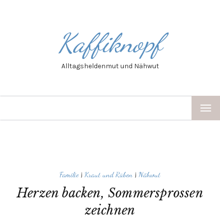
Kaffiknopf
Alltagsheldenmut und Nähwut
TOG
NAV
Familie
|
Kraut und Rüben
|
Nähwut
Herzen backen, Sommersprossen
zeichnen