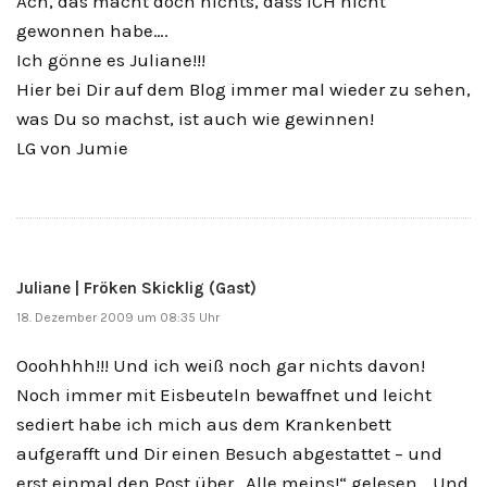
Ach, das macht doch nichts, dass ICH nicht
gewonnen habe….
Ich gönne es Juliane!!!
Hier bei Dir auf dem Blog immer mal wieder zu sehen,
was Du so machst, ist auch wie gewinnen!
LG von Jumie
Juliane | Fröken Skicklig (Gast)
18. Dezember 2009 um 08:35 Uhr
Ooohhhh!!! Und ich weiß noch gar nichts davon!
Noch immer mit Eisbeuteln bewaffnet und leicht
sediert habe ich mich aus dem Krankenbett
aufgerafft und Dir einen Besuch abgestattet – und
erst einmal den Post über „Alle meins!“ gelesen… Und