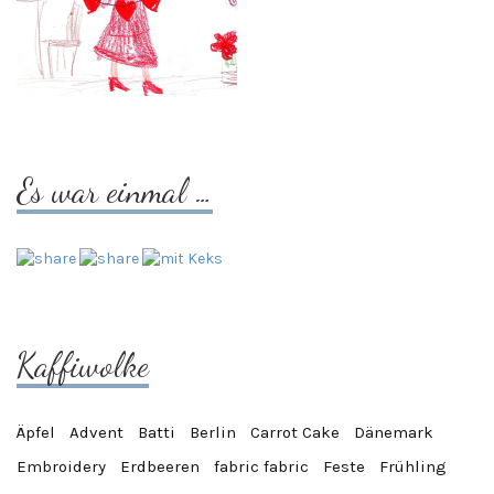
Es war einmal …
Kaffiwolke
Äpfel
Advent
Batti
Berlin
Carrot Cake
Dänemark
Embroidery
Erdbeeren
fabric fabric
Feste
Frühling