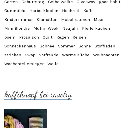
Garten
Geburtstag
Gelbe Wolke
Giveaway
good habit
Gummibär
Herbstklopfen
Hochzeit
Kaffi
Kinderzimmer
Klamotten
Möbel räumen
Meer
Mini Blondie
Muffin Week
Neujahr
Pfefferkuchen
poem
Prosaisch
Quilt
Regen
Reisen
Schneckenhaus
Schnee
Sommer
Sonne
Stoffladen
stricken
Swap
Vorfreude
Warme Küche
Weihnachten
Wochentellersieger
Wolle
kaffiknopf bei ravelry