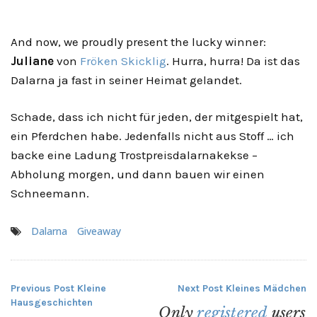
And now, we proudly present the lucky winner:
Juliane
von
Fröken Skicklig
. Hurra, hurra! Da ist das
Dalarna ja fast in seiner Heimat gelandet.
Schade, dass ich nicht für jeden, der mitgespielt hat,
ein Pferdchen habe. Jedenfalls nicht aus Stoff … ich
backe eine Ladung Trostpreisdalarnakekse –
Abholung morgen, und dann bauen wir einen
Schneemann.
Dalarna
Giveaway
Previous Post
Kleine
Next Post
Kleines Mädchen
Beitragsnavigation
Hausgeschichten
Only
registered
users