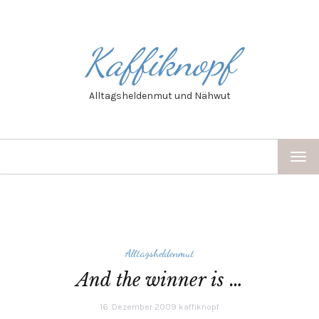
Kaffiknopf
Alltagsheldenmut und Nähwut
TOG
NAV
Alltagsheldenmut
And the winner is …
16. Dezember 2009
kaffiknopf