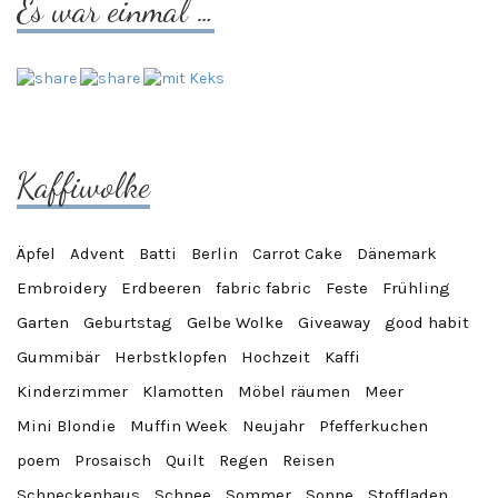
Es war einmal …
Kaffiwolke
Äpfel
Advent
Batti
Berlin
Carrot Cake
Dänemark
Embroidery
Erdbeeren
fabric fabric
Feste
Frühling
Garten
Geburtstag
Gelbe Wolke
Giveaway
good habit
Gummibär
Herbstklopfen
Hochzeit
Kaffi
Kinderzimmer
Klamotten
Möbel räumen
Meer
Mini Blondie
Muffin Week
Neujahr
Pfefferkuchen
poem
Prosaisch
Quilt
Regen
Reisen
Schneckenhaus
Schnee
Sommer
Sonne
Stoffladen