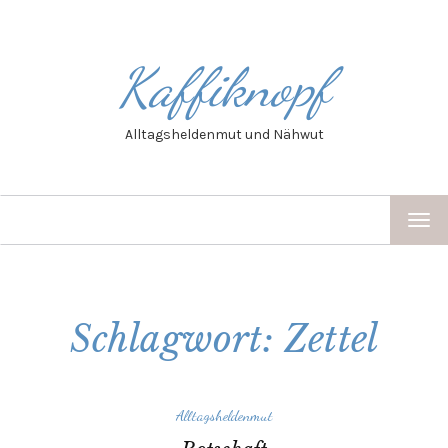
Kaffiknopf
Alltagsheldenmut und Nähwut
TOG
NAV
Schlagwort: Zettel
Alltagsheldenmut