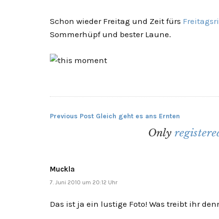
Schon wieder Freitag und Zeit fürs
Freitagsr
Sommerhüpf und bester Laune.
Previous Post
Gleich geht es ans Ernten
Beitragsnavigation
Only
register
Muckla
7. Juni 2010 um 20:12 Uhr
Das ist ja ein lustige Foto! Was treibt ihr d