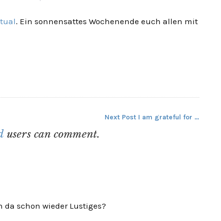
itual
. Ein sonnensattes Wochenende euch allen mit
Next Post
I am grateful for …
ed
users can comment.
enn da schon wieder Lustiges?