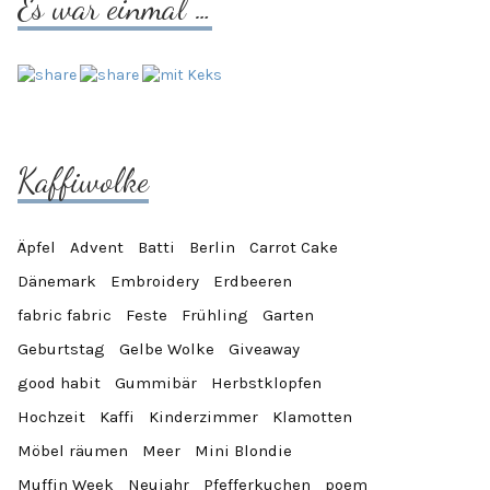
Es war einmal …
Kaffiwolke
Äpfel
Advent
Batti
Berlin
Carrot Cake
Dänemark
Embroidery
Erdbeeren
fabric fabric
Feste
Frühling
Garten
Geburtstag
Gelbe Wolke
Giveaway
good habit
Gummibär
Herbstklopfen
Hochzeit
Kaffi
Kinderzimmer
Klamotten
Möbel räumen
Meer
Mini Blondie
Muffin Week
Neujahr
Pfefferkuchen
poem