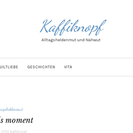
Kaffiknopf
Alltagsheldenmut und Nähwut
UILTLIEBE
GESCHICHTEN
VITA
tagsheldenmut
his moment
i 2010
Kaffiknopf