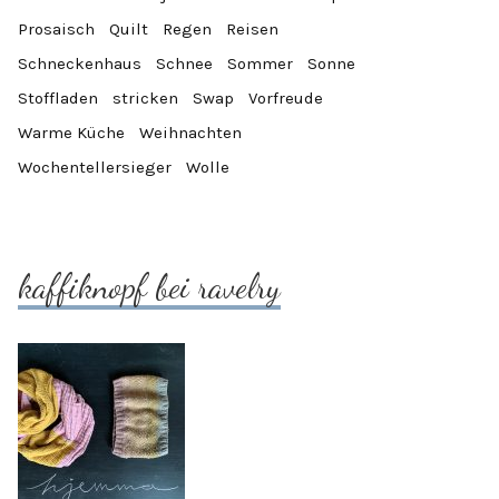
Prosaisch
Quilt
Regen
Reisen
Schneckenhaus
Schnee
Sommer
Sonne
Stoffladen
stricken
Swap
Vorfreude
Warme Küche
Weihnachten
Wochentellersieger
Wolle
kaffiknopf bei ravelry