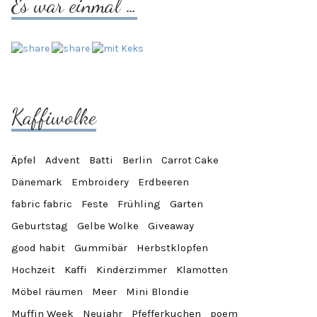
Es war einmal …
Kaffiwolke
Äpfel
Advent
Batti
Berlin
Carrot Cake
Dänemark
Embroidery
Erdbeeren
fabric fabric
Feste
Frühling
Garten
Geburtstag
Gelbe Wolke
Giveaway
good habit
Gummibär
Herbstklopfen
Hochzeit
Kaffi
Kinderzimmer
Klamotten
Möbel räumen
Meer
Mini Blondie
Muffin Week
Neujahr
Pfefferkuchen
poem