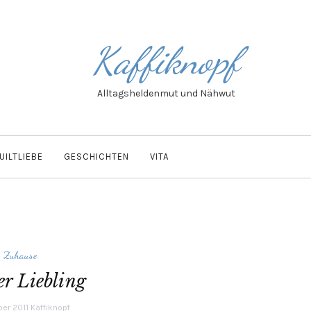
Kaffiknopf
Alltagsheldenmut und Nähwut
UILTLIEBE
GESCHICHTEN
VITA
Zuhause
r Liebling
ber 2011
Kaffiknopf