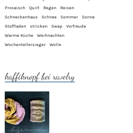
Prosaisch
Quilt
Regen
Reisen
Schneckenhaus
Schnee
Sommer
Sonne
Stoffladen
stricken
Swap
Vorfreude
Warme Küche
Weihnachten
Wochentellersieger
Wolle
kaffiknopf bei ravelry