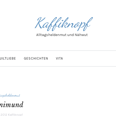
Kaffiknopf
Alltagsheldenmut und Nähwut
UILTLIEBE
GESCHICHTEN
VITA
tagsheldenmut
nimund
i 2012
Kaffiknopf