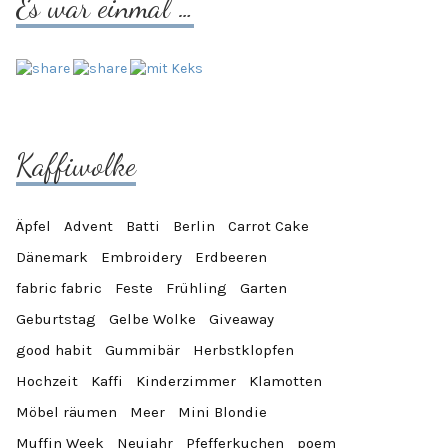
Es war einmal …
Kaffiwolke
Äpfel
Advent
Batti
Berlin
Carrot Cake
Dänemark
Embroidery
Erdbeeren
fabric fabric
Feste
Frühling
Garten
Geburtstag
Gelbe Wolke
Giveaway
good habit
Gummibär
Herbstklopfen
Hochzeit
Kaffi
Kinderzimmer
Klamotten
Möbel räumen
Meer
Mini Blondie
Muffin Week
Neujahr
Pfefferkuchen
poem