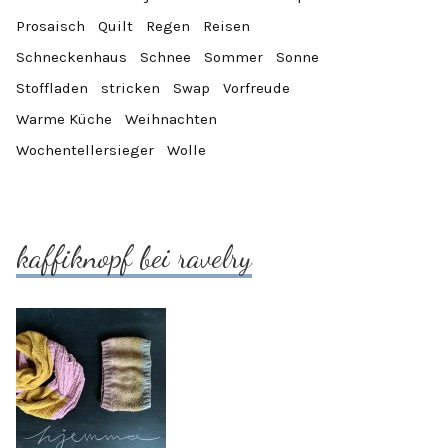
Prosaisch
Quilt
Regen
Reisen
Schneckenhaus
Schnee
Sommer
Sonne
Stoffladen
stricken
Swap
Vorfreude
Warme Küche
Weihnachten
Wochentellersieger
Wolle
kaffiknopf bei ravelry