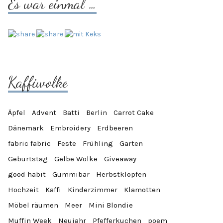
Es war einmal …
Kaffiwolke
Äpfel
Advent
Batti
Berlin
Carrot Cake
Dänemark
Embroidery
Erdbeeren
fabric fabric
Feste
Frühling
Garten
Geburtstag
Gelbe Wolke
Giveaway
good habit
Gummibär
Herbstklopfen
Hochzeit
Kaffi
Kinderzimmer
Klamotten
Möbel räumen
Meer
Mini Blondie
Muffin Week
Neujahr
Pfefferkuchen
poem