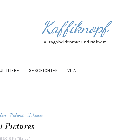
Kaffiknopf
Alltagsheldenmut und Nähwut
UILTLIEBE
GESCHICHTEN
VITA
ben
|
Nähwut
|
Zuhause
l Pictures
il 2016
Kaffiknopf