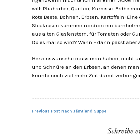
Irgendwann möchte ich mal einen Acker hab
will: Rhabarber, Quitten, Kürbisse. Erdbeer
Rote Beete, Bohnen, Erbsen. Kartoffeln! Ei
Stockrosen kommen rundum ein bornholmr
aus alten Glasfenstern, für Tomaten oder Gu
Ob es mal so wird? Wenn – dann passt aber a
Herzenswünsche muss man haben, nicht unbe
und Schnüre an den Erbsen, an denen man 
könnte noch viel mehr Zeit damit verbringen
Previous Post
Nach Jämtland Suppe
Beitragsnavigation
Schreibe 