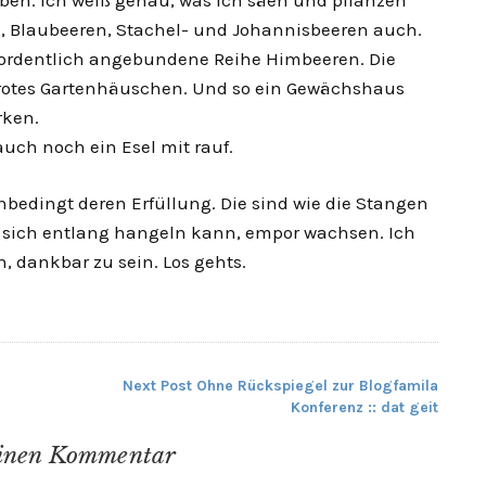
en. Ich weiß genau, was ich säen und pflanzen
en, Blaubeeren, Stachel- und Johannisbeeren auch.
ne ordentlich angebundene Reihe Himbeeren. Die
otes Gartenhäuschen. Und so ein Gewächshaus
rken.
uch noch ein Esel mit rauf.
dingt deren Erfüllung. Die sind wie die Stangen
sich entlang hangeln kann, empor wachsen. Ich
, dankbar zu sein. Los gehts.
Next Post
Ohne Rückspiegel zur Blogfamila
Konferenz :: dat geit
einen Kommentar