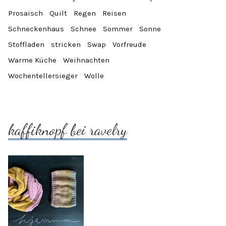
Prosaisch
Quilt
Regen
Reisen
Schneckenhaus
Schnee
Sommer
Sonne
Stoffladen
stricken
Swap
Vorfreude
Warme Küche
Weihnachten
Wochentellersieger
Wolle
kaffiknopf bei ravelry