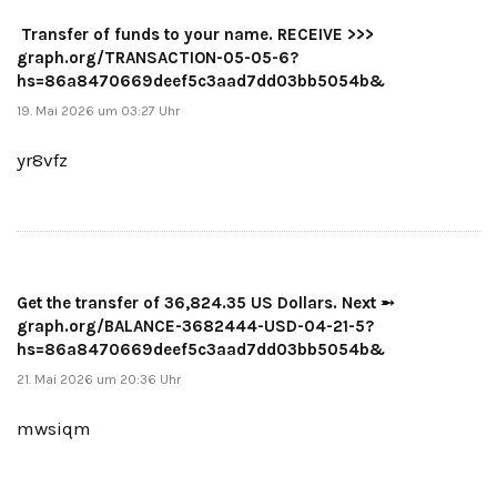
️ Transfer of funds to your name. RECEIVE >>>
graph.org/TRANSACTION-05-05-6?
hs=86a8470669deef5c3aad7dd03bb5054b&
19. Mai 2026 um 03:27 Uhr
yr8vfz
Get the transfer of 36,824.35 US Dollars. Next ➵
graph.org/BALANCE-3682444-USD-04-21-5?
hs=86a8470669deef5c3aad7dd03bb5054b&
21. Mai 2026 um 20:36 Uhr
mwsiqm