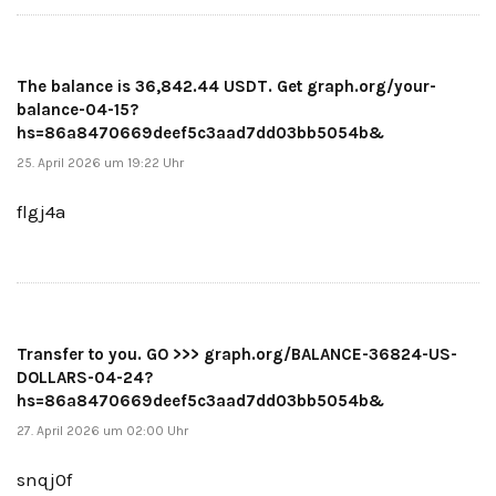
The balance is 36,842.44 USDT. Get graph.org/your-
balance-04-15?
hs=86a8470669deef5c3aad7dd03bb5054b&
25. April 2026 um 19:22 Uhr
flgj4a
Transfer to you. GO >>> graph.org/BALANCE-36824-US-
DOLLARS-04-24?
hs=86a8470669deef5c3aad7dd03bb5054b&
27. April 2026 um 02:00 Uhr
snqj0f