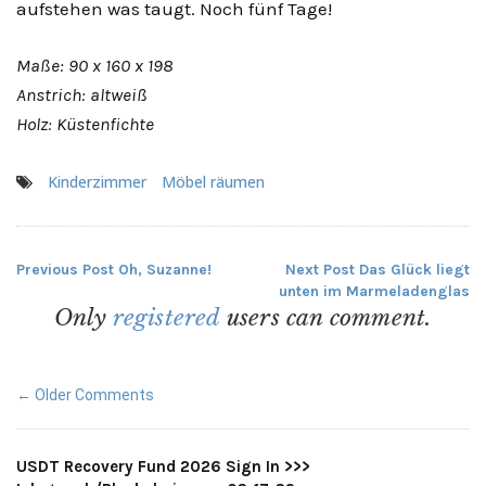
aufstehen was taugt. Noch fünf Tage!
Maße: 90 x 160 x 198
Anstrich: altweiß
Holz: Küstenfichte
Kinderzimmer
Möbel räumen
Previous Post
Oh, Suzanne!
Next Post
Das Glück liegt
Beitragsnavigation
unten im Marmeladenglas
Only
registered
users can comment.
Comment
← Older Comments
navigation
USDT Recovery Fund 2026 Sign In >>>