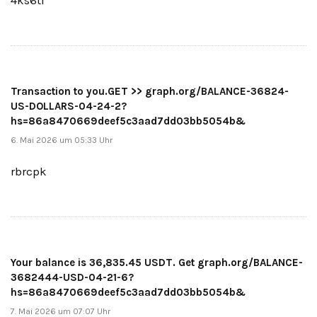
Transaction to you.GET >> graph.org/BALANCE-36824-
US-DOLLARS-04-24-2?
hs=86a8470669deef5c3aad7dd03bb5054b&
6. Mai 2026 um 05:33 Uhr
rbrcpk
Your balance is 36,835.45 USDT. Get graph.org/BALANCE-
3682444-USD-04-21-6?
hs=86a8470669deef5c3aad7dd03bb5054b&
7. Mai 2026 um 07:07 Uhr