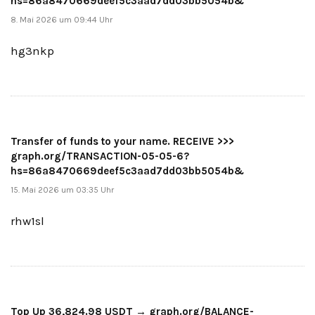
hs=86a8470669deef5c3aad7dd03bb5054b&
8. Mai 2026 um 09:44 Uhr
hg3nkp
Transfer of funds to your name. RECEIVE >>>
graph.org/TRANSACTION-05-05-6?
hs=86a8470669deef5c3aad7dd03bb5054b&
15. Mai 2026 um 03:35 Uhr
rhw1sl
Top Up 36,824.98 USDT → graph.org/BALANCE-