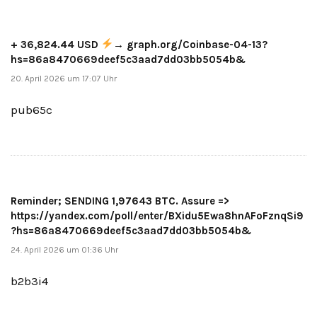
+ 36,824.44 USD
→ graph.org/Coinbase-04-13?
hs=86a8470669deef5c3aad7dd03bb5054b&
20. April 2026 um 17:07 Uhr
pub65c
Reminder; SENDING 1,97643 BTC. Assure =>
https://yandex.com/poll/enter/BXidu5Ewa8hnAFoFznqSi9
?hs=86a8470669deef5c3aad7dd03bb5054b&
24. April 2026 um 01:36 Uhr
b2b3i4