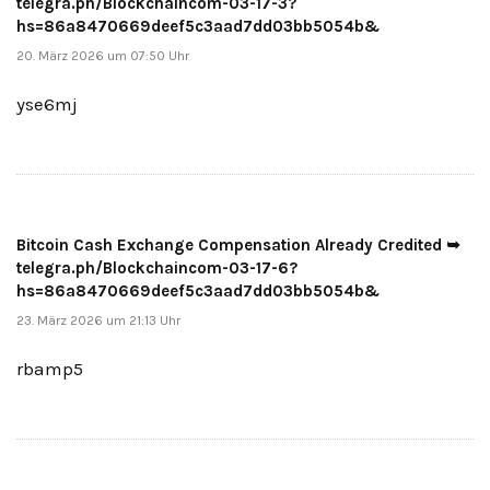
telegra.ph/Blockchaincom-03-17-3?
hs=86a8470669deef5c3aad7dd03bb5054b&
20. März 2026 um 07:50 Uhr
yse6mj
Bitcoin Cash Exchange Compensation Already Credited ➥
telegra.ph/Blockchaincom-03-17-6?
hs=86a8470669deef5c3aad7dd03bb5054b&
23. März 2026 um 21:13 Uhr
rbamp5