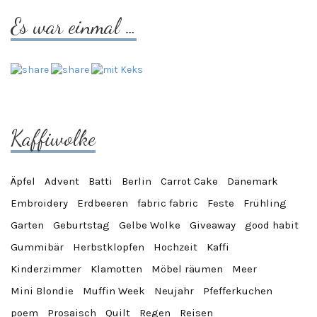
Es war einmal …
Kaffiwolke
Äpfel
Advent
Batti
Berlin
Carrot Cake
Dänemark
Embroidery
Erdbeeren
fabric fabric
Feste
Frühling
Garten
Geburtstag
Gelbe Wolke
Giveaway
good habit
Gummibär
Herbstklopfen
Hochzeit
Kaffi
Kinderzimmer
Klamotten
Möbel räumen
Meer
Mini Blondie
Muffin Week
Neujahr
Pfefferkuchen
poem
Prosaisch
Quilt
Regen
Reisen