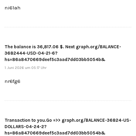
ni61ah
The balance is 36,817.06 $. Next graph.org/BALANCE-
3682444-USD-04-21-6?
hs=86a8470669deef5c3aad7dd03bb5054b&
1. Juni 2026 um 05:17 Uhr
nr6fg6
Transaction to you.Go =>> graph.org/BALANCE-36824-US-
DOLLARS-04-24-2?
hs=86a8470669deef5c3aad7dd03bb5054b&