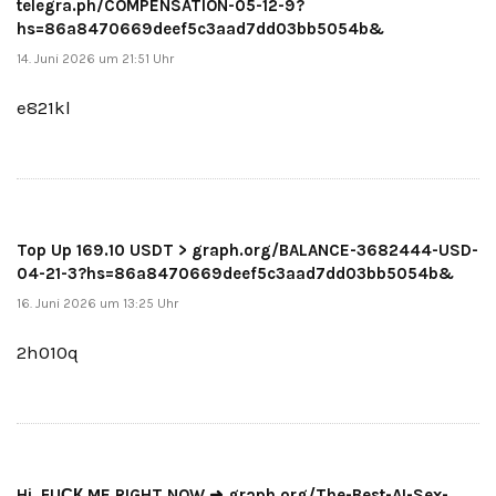
telegra.ph/COMPENSATION-05-12-9?
hs=86a8470669deef5c3aad7dd03bb5054b&
14. Juni 2026 um 21:51 Uhr
e821kl
Top Up 169.10 USDT > graph.org/BALANCE-3682444-USD-
04-21-3?hs=86a8470669deef5c3aad7dd03bb5054b&
16. Juni 2026 um 13:25 Uhr
2h010q
Hi, FUСК ME RIGHT NOW ➜ graph.org/The-Best-AI-Sex-