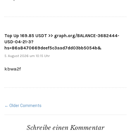
Top Up 169.85 USDT >> graph.org/BALANCE-3682444-
USD-04-21-3?
hs=86a8470669deef5c3aad7dd03bb5054b&
5. August 2026 um 10:15 Uhr
kbwa2f
Comment
← Older Comments
navigation
Schreibe einen Kommentar