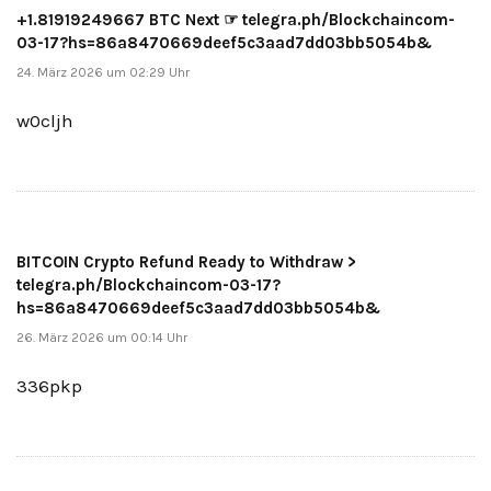
+1.81919249667 BTC Next ☞ telegra.ph/Blockchaincom-
03-17?hs=86a8470669deef5c3aad7dd03bb5054b&
24. März 2026 um 02:29 Uhr
w0cljh
BITCOIN Crypto Refund Ready to Withdraw >
telegra.ph/Blockchaincom-03-17?
hs=86a8470669deef5c3aad7dd03bb5054b&
26. März 2026 um 00:14 Uhr
336pkp