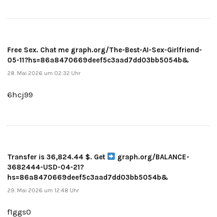
Free Sex. Chat me graph.org/The-Best-AI-Sex-Girlfriend-
05-11?hs=86a8470669deef5c3aad7dd03bb5054b&
28. Mai 2026 um 02:32 Uhr
6hcj99
Transfer is 36,824.44 $. Get
graph.org/BALANCE-
3682444-USD-04-21?
hs=86a8470669deef5c3aad7dd03bb5054b&
29. Mai 2026 um 12:48 Uhr
f1ggs0