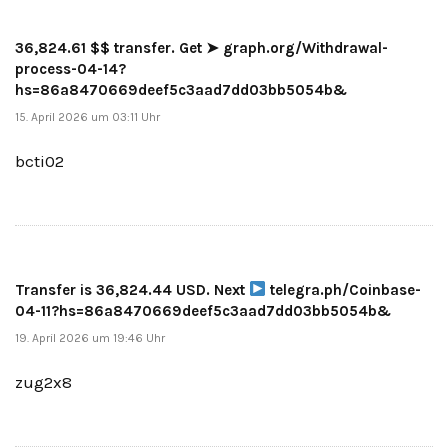
36,824.61 $$ transfer. Get ➤ graph.org/Withdrawal-
process-04-14?
hs=86a8470669deef5c3aad7dd03bb5054b&
15. April 2026 um 03:11 Uhr
bcti02
Transfer is 36,824.44 USD. Next
telegra.ph/Coinbase-
04-11?hs=86a8470669deef5c3aad7dd03bb5054b&
19. April 2026 um 19:46 Uhr
zug2x8