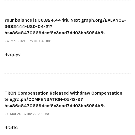
Your balance is 36,824.44 $$. Next graph.org/BALANCE-
3682444-USD-04-21?
hs=86a8470669deef5c3aad7dd03bb5054b&
26. Mai 2026 um 05:04 Uhr
4vqoyv
TRON Compensation Released Withdraw Compensation
telegra.ph/COMPENSATION-05-12-9?
hs=86a8470669deef5c3aad7dd03bb5054b&
27. Mai 2026 um 22:35 Uhr
4r5f1c