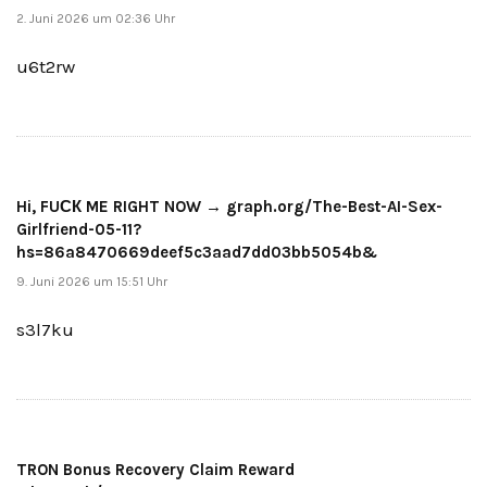
2. Juni 2026 um 02:36 Uhr
u6t2rw
Hi, FUСК ME RIGHT NOW → graph.org/The-Best-AI-Sex-
Girlfriend-05-11?
hs=86a8470669deef5c3aad7dd03bb5054b&
9. Juni 2026 um 15:51 Uhr
s3l7ku
TRON Bonus Recovery Claim Reward