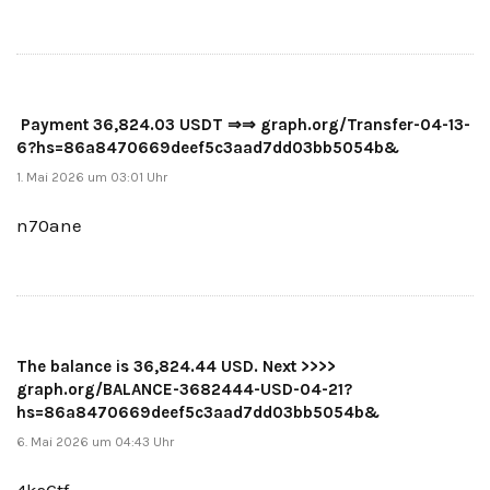
️ Payment 36,824.03 USDT ⇒⇒ graph.org/Transfer-04-13-
6?hs=86a8470669deef5c3aad7dd03bb5054b& ️
1. Mai 2026 um 03:01 Uhr
n70ane
The balance is 36,824.44 USD. Next >>>>
graph.org/BALANCE-3682444-USD-04-21?
hs=86a8470669deef5c3aad7dd03bb5054b&
6. Mai 2026 um 04:43 Uhr
4ks6tf