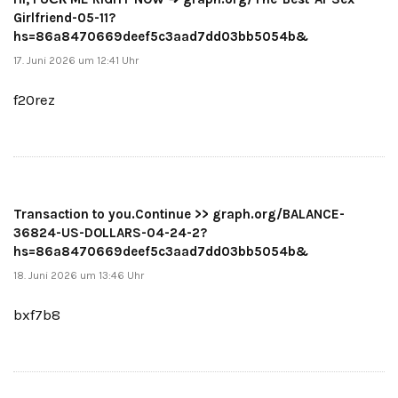
Girlfriend-05-11?
hs=86a8470669deef5c3aad7dd03bb5054b&
17. Juni 2026 um 12:41 Uhr
f20rez
Transaction to you.Continue >> graph.org/BALANCE-
36824-US-DOLLARS-04-24-2?
hs=86a8470669deef5c3aad7dd03bb5054b&
18. Juni 2026 um 13:46 Uhr
bxf7b8