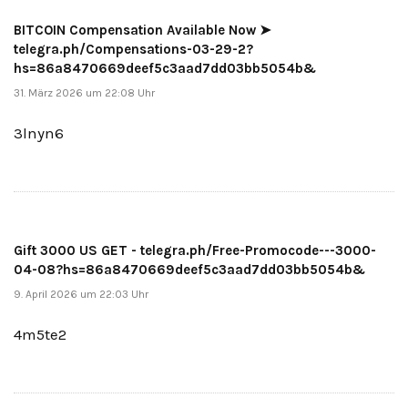
BITCOIN Compensation Available Now ➤
telegra.ph/Compensations-03-29-2?
hs=86a8470669deef5c3aad7dd03bb5054b&
31. März 2026 um 22:08 Uhr
3lnyn6
Gift 3000 US GET - telegra.ph/Free-Promocode---3000-
04-08?hs=86a8470669deef5c3aad7dd03bb5054b&
9. April 2026 um 22:03 Uhr
4m5te2