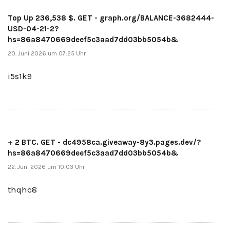
Top Up 236,538 $. GET - graph.org/BALANCE-3682444-
USD-04-21-2?
hs=86a8470669deef5c3aad7dd03bb5054b&
20. Juni 2026 um 07:25 Uhr
i5s1k9
+ 2 BTC. GET - dc4958ca.giveaway-8y3.pages.dev/?
hs=86a8470669deef5c3aad7dd03bb5054b&
22. Juni 2026 um 10:03 Uhr
thqhc8