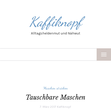
Kaffiknopf
Alltagsheldenmut und Nähwut
TOG
NAV
Maschen stricken
Tauschbare Maschen
7. März 2017
Kaffiknopf