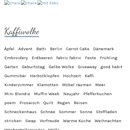
Kaffiwolke
Äpfel
Advent
Batti
Berlin
Carrot Cake
Dänemark
Embroidery
Erdbeeren
fabric fabric
Feste
Frühling
Garten
Geburtstag
Gelbe Wolke
Giveaway
good habit
Gummibär
Herbstklopfen
Hochzeit
Kaffi
Kinderzimmer
Klamotten
Möbel räumen
Meer
Mini Blondie
Muffin Week
Neujahr
Pfefferkuchen
poem
Prosaisch
Quilt
Regen
Reisen
Schneckenhaus
Schnee
Sommer
Sonne
Stoffladen
stricken
Swap
Vorfreude
Warme Küche
Weihnachten
Wochentellersieger
Wolle