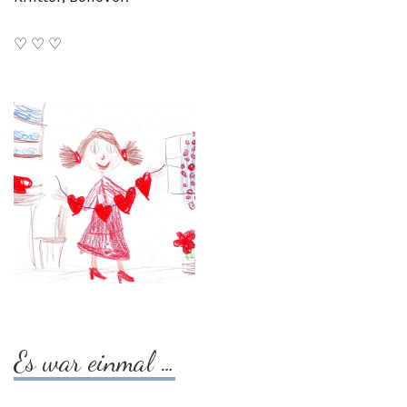
♡ ♡ ♡
Es war einmal …